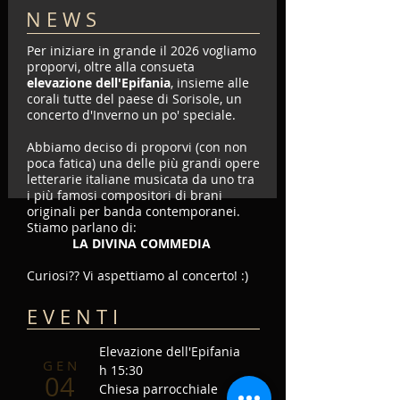
N E W S
Per iniziare in grande il 2026 vogliamo
proporvi, oltre alla consueta
elevazione dell'Epifania
,
insieme alle
corali tutte del paese di Sorisole, un
concerto d'Inverno un po' speciale.
Abbiamo deciso di proporvi (con non
poca fatica) una delle più grandi opere
letterarie italiane musicata da uno tra
i più famosi compositori di brani
originali per banda contemporanei.
Stiamo parlano di:
LA DIVINA COMMEDIA
Curiosi?? Vi aspettiamo al concerto! :)
E V E N T I
Elevazione dell'Epifania
G E
N​​
h 15:30
04
Chiesa parrocchiale