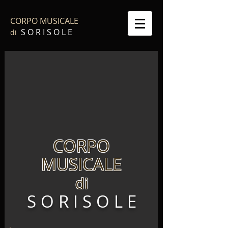
CORPO MUSICALE
S O R I S O L E
di
CORPO
MUSICALE
di
S O R I S O L E